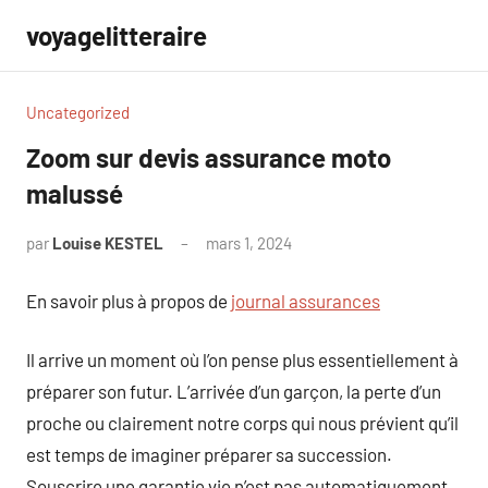
Aller
voyagelitteraire
au
contenu
Uncategorized
Zoom sur devis assurance moto
malussé
par
Louise KESTEL
mars 1, 2024
Aucun
commentaire
En savoir plus à propos de
journal assurances
Il arrive un moment où l’on pense plus essentiellement à
préparer son futur. L’arrivée d’un garçon, la perte d’un
proche ou clairement notre corps qui nous prévient qu’il
est temps de imaginer préparer sa succession.
Souscrire une garantie vie n’est pas automatiquement