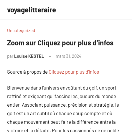
Aller
voyagelitteraire
au
contenu
Uncategorized
Zoom sur Cliquez pour plus d’infos
par
Louise KESTEL
mars 31, 2024
Aucun
commentaire
Source à propos de
Cliquez pour plus d’infos
Bienvenue dans l’univers envoûtant du golf, un sport
raffiné et exigeant qui fascine les joueurs du monde
entier. Associant puissance, précision et stratégie, le
golf est un art subtil où chaque coup compte et où
chaque mouvement peut faire la différence entre la
victoire et la défaite. Pour les passionnés de ce noble