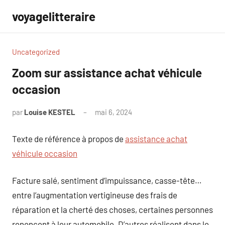
Aller
voyagelitteraire
au
contenu
Uncategorized
Zoom sur assistance achat véhicule
occasion
par
Louise KESTEL
mai 6, 2024
Aucun
commentaire
Texte de référence à propos de
assistance achat
véhicule occasion
Facture salé, sentiment d’impuissance, casse-tête…
entre l’augmentation vertigineuse des frais de
réparation et la cherté des choses, certaines personnes
renoncent à leur automobile. D’autres réalisent dans le