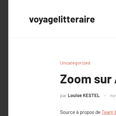
Aller
au
voyagelitteraire
contenu
Uncategorized
Zoom sur 
par
Louise KESTEL
no
Source à propos de
Team b