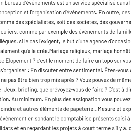
Un bureau d’événements est un service spécialisé dans l
onception et l’organisation d’événements. En outre, ce
omme des spécialistes, soit des societes, des gouvern
ticuliers, comme par exemple des événements de famill
ègues. si le cas l’exigent, le but d’une agence d’occasio
galement qu’elle crée.Mariage religieux, mariage honnête
 Elopement ? c’est le moment de faire un topo sur vos 
’organiser : En discuter entre sentimental. Êtes-vous 
r ne pas être bien trop mis après ? Vous pouvez de m
 Jeux, briefing, que prévoyez-vous de faire ? C’est à di
ation. Au minimum. En plus des assignation vous pouvez
 joindre et autres éléments de papeterie…Mesure et exp
e évènement en sondant le comptabilise présents saisi à 
dats et en regardant les projets à court terme s’il y a. 