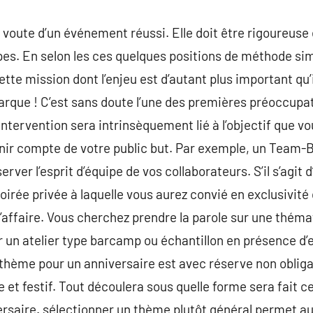
e voute d’un événement réussi. Elle doit être rigoureuse
pes. En selon les ces quelques positions de méthode si
tte mission dont l’enjeu est d’autant plus important qu’
rque ! C’est sans doute l’une des premières préoccupat
 intervention sera intrinsèquement lié à l’objectif que vo
enir compte de votre public but. Par exemple, un Team-
rver l’esprit d’équipe de vos collaborateurs. S’il s’agit 
oirée privée à laquelle vous aurez convié en exclusivi
l’affaire. Vous cherchez prendre la parole sur une thémat
 un atelier type barcamp ou échantillon en présence d’e
thème pour un anniversaire est avec réserve non obligato
e et festif. Tout découlera sous quelle forme sera fait cet
saire. sélectionner un thème plutôt général permet aux