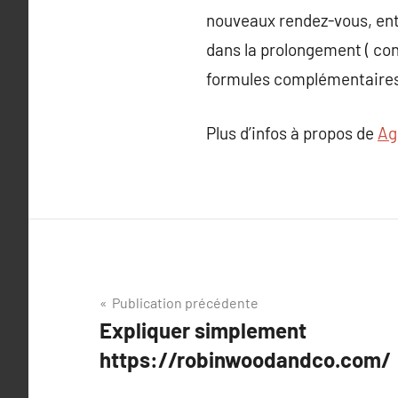
nouveaux rendez-vous, entr
dans la prolongement ( co
formules complémentaires, 
Plus d’infos à propos de
Ag
Navigation
Publication précédente
Expliquer simplement
de
https://robinwoodandco.com/
l’article