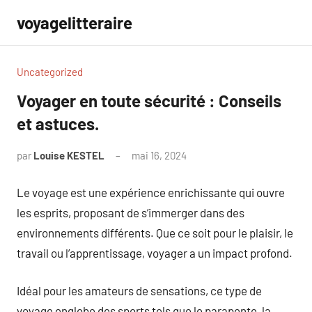
Aller
voyagelitteraire
au
contenu
Uncategorized
Voyager en toute sécurité : Conseils
et astuces.
par
Louise KESTEL
mai 16, 2024
Aucun
commentaire
Le voyage est une expérience enrichissante qui ouvre
les esprits, proposant de s’immerger dans des
environnements différents. Que ce soit pour le plaisir, le
travail ou l’apprentissage, voyager a un impact profond.
Idéal pour les amateurs de sensations, ce type de
voyage englobe des sports tels que le parapente, la