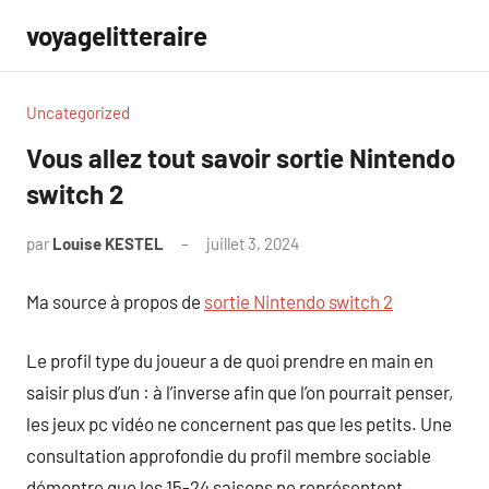
Aller
voyagelitteraire
au
contenu
Uncategorized
Vous allez tout savoir sortie Nintendo
switch 2
par
Louise KESTEL
juillet 3, 2024
Aucun
commentaire
Ma source à propos de
sortie Nintendo switch 2
Le profil type du joueur a de quoi prendre en main en
saisir plus d’un : à l’inverse afin que l’on pourrait penser,
les jeux pc vidéo ne concernent pas que les petits. Une
consultation approfondie du profil membre sociable
démontre que les 15-24 saisons ne représentent