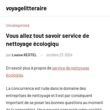
Aller
voyagelitteraire
au
contenu
Uncategorized
Vous allez tout savoir service de
nettoyage écologiqu
par
Louise KESTEL
octobre 27, 2024
Aucun
commentaire
En savoir plus à propos de
service de nettoyage
écologiqu
La concurrence est rude dans le domaine des
entreprises de nettoyage et il est par conséquent
important de se poser les bonnes questions au moment
de la conception. Vous pouvez concevoir votre société