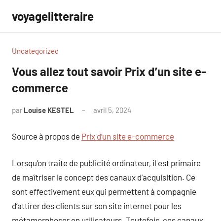
Aller
voyagelitteraire
au
contenu
Uncategorized
Vous allez tout savoir Prix d’un site e-
commerce
par
Louise KESTEL
avril 5, 2024
Aucun
commentaire
Source à propos de
Prix d’un site e-commerce
Lorsqu’on traite de publicité ordinateur, il est primaire
de maîtriser le concept des canaux d’acquisition. Ce
sont effectivement eux qui permettent à compagnie
d’attirer des clients sur son site internet pour les
métamorphoser en utilisateurs. Toutefois, ces canaux