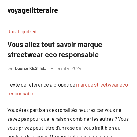
Aller
voyagelitteraire
au
contenu
Uncategorized
Vous allez tout savoir marque
streetwear eco responsable
par
Louise KESTEL
avril 4, 2024
Aucun
commentaire
Texte de référence à propos de
marque streetwear eco
responsable
Vous êtes partisan des tonalités neutres car vous ne
savez pas pour quelle raison combiner les autres ? Vous
vous privez peut-être d’un rose qui vous irait bien au
couleur de la peau. On vous fait absolument des