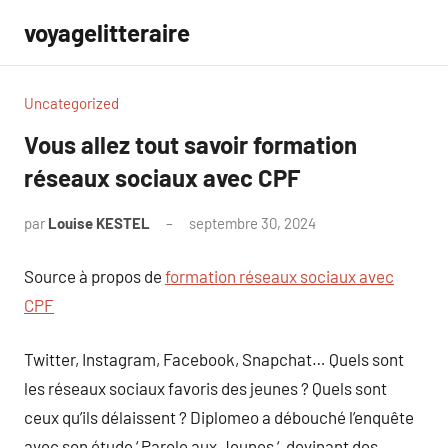
Aller
voyagelitteraire
au
contenu
Uncategorized
Vous allez tout savoir formation
réseaux sociaux avec CPF
par
Louise KESTEL
septembre 30, 2024
Aucun
commentaire
Source à propos de
formation réseaux sociaux avec
CPF
Twitter, Instagram, Facebook, Snapchat… Quels sont
les réseaux sociaux favoris des jeunes ? Quels sont
ceux qu’ils délaissent ? Diplomeo a débouché l’enquête
avec son étude ‘ Parole aux Jeunes ‘, devinant des