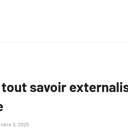
 tout savoir externali
e
tobre 3, 2025
Aucun