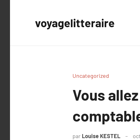
Aller
au
voyagelitteraire
contenu
Uncategorized
Vous allez
comptabl
par
Louise KESTEL
oc