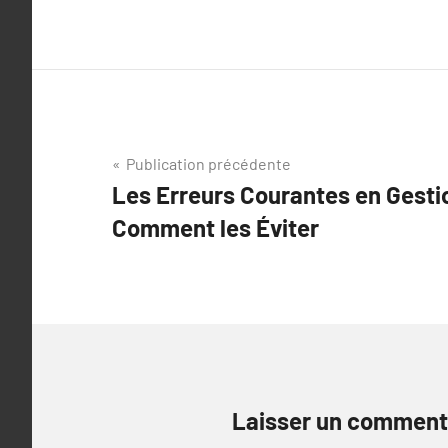
Navigation
Publication précédente
Les Erreurs Courantes en Gesti
de
Comment les Éviter
l’article
Laisser un comment