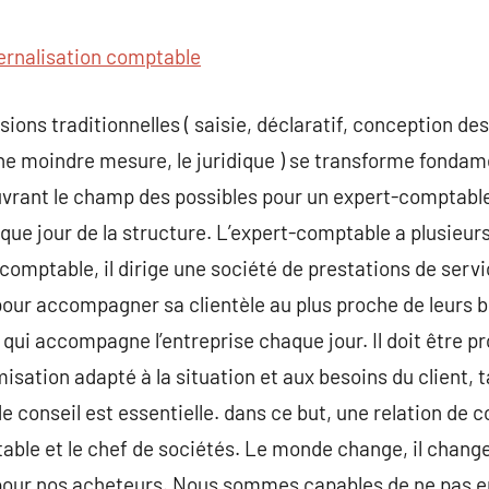
commentaire
ernalisation comptable
ions traditionnelles ( saisie, déclaratif, conception de
une moindre mesure, le juridique ) se transforme fonda
ouvrant le champ des possibles pour un expert-comptabl
e jour de la structure. L’expert-comptable a plusieurs
comptable, il dirige une société de prestations de servic
 pour accompagner sa clientèle au plus proche de leurs b
ui accompagne l’entreprise chaque jour. Il doit être proa
sation adapté à la situation et aux besoins du client, ta
e conseil est essentielle. dans ce but, une relation de 
table et le chef de sociétés. Le monde change, il chan
s pour nos acheteurs. Nous sommes capables de ne pas