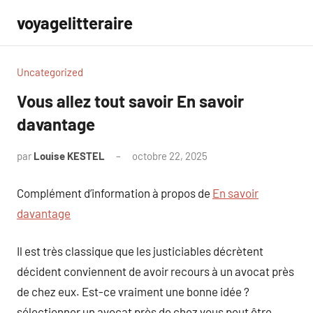
Aller
voyagelitteraire
au
contenu
Uncategorized
Vous allez tout savoir En savoir
davantage
par
Louise KESTEL
octobre 22, 2025
Aucun
commentaire
Complément d’information à propos de
En savoir
davantage
Il est très classique que les justiciables décrètent
décident conviennent de avoir recours à un avocat près
de chez eux. Est-ce vraiment une bonne idée ?
sélectionner un avocat près de chez vous peut être