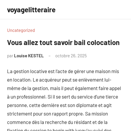
Aller
voyagelitteraire
au
contenu
Uncategorized
Vous allez tout savoir bail colocation
par
Louise KESTEL
octobre 26, 2025
Aucun
commentaire
La gestion locative est l’acte de gérer une maison mis
en location. Le acquéreur peut se enlèvement lui-
même de la gestion, mais il peut également faire appel
à un professionnel. Si il se sert du service d’une tierce
personne, cette dernière est son diplomate et agit
strictement pour son rapport propre. Sa mission
commence dès la recherche du résidant et de la
fixation du cession to begin with jusqu’au suivi des