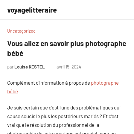
Aller
voyagelitteraire
au
contenu
Uncategorized
Vous allez en savoir plus photographe
bébé
par
Louise KESTEL
avril 15, 2024
Aucun
commentaire
Complément d’information à propos de
photographe
bébé
Je suis certain que c’est l’une des problématiques qui
cause soucis le plus les postérieurs mariés ? Et c’est
vrai que le résolution du professionnel de la
photographie de votre mariage est crucial. pour ce