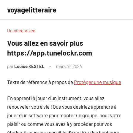
Aller
voyagelitteraire
au
contenu
Uncategorized
Vous allez en savoir plus
https://app.tunelockr.com
par
Louise KESTEL
mars 31, 2024
Aucun
commentaire
Texte de référence à propos de
Protéger une musique
En apprenti à jouer d’un instrument, vous allez
renouveler votre vie ! Que vous désiriez apprendre à
jouer d’un software pour monter un groupe, pour votre
plaisir ou comme vous avez à y procéder pour vos
études, il vous sera possible d’y en tirer des bonheurs