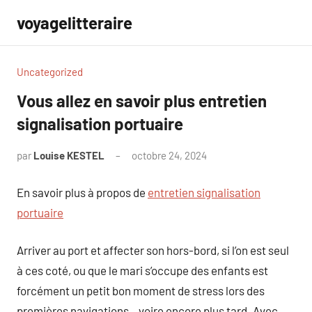
Aller
voyagelitteraire
au
contenu
Uncategorized
Vous allez en savoir plus entretien
signalisation portuaire
par
Louise KESTEL
octobre 24, 2024
Aucun
commentaire
En savoir plus à propos de
entretien signalisation
portuaire
Arriver au port et affecter son hors-bord, si l’on est seul
à ces coté, ou que le mari s’occupe des enfants est
forcément un petit bon moment de stress lors des
premières navigations…voire encore plus tard. Avec