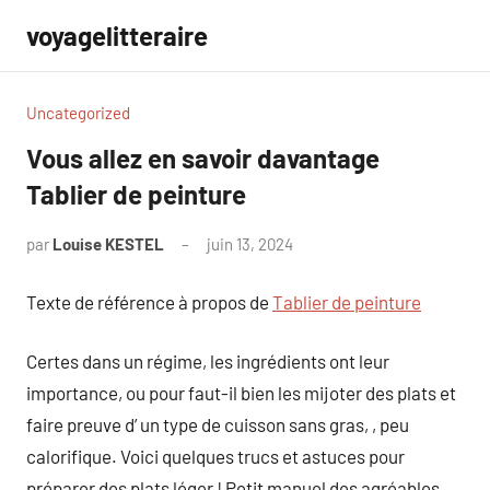
Aller
voyagelitteraire
au
contenu
Uncategorized
Vous allez en savoir davantage
Tablier de peinture
par
Louise KESTEL
juin 13, 2024
Aucun
commentaire
Texte de référence à propos de
Tablier de peinture
Certes dans un régime, les ingrédients ont leur
importance, ou pour faut-il bien les mijoter des plats et
faire preuve d’ un type de cuisson sans gras, , peu
calorifique. Voici quelques trucs et astuces pour
préparer des plats léger ! Petit manuel des agréables