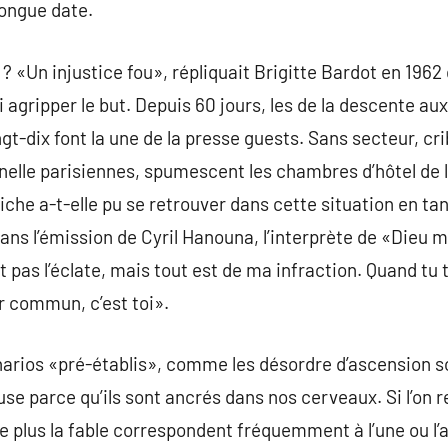
longue date.
r ? «Un injustice fou», répliquait Brigitte Bardot en 196
 agripper le but. Depuis 60 jours, les de la descente au
t-dix font la une de la presse guests. Sans secteur, cri
nelle parisiennes, spumescent les chambres d’hôtel de la
he a-t-elle pu se retrouver dans cette situation en ta
ns l’émission de Cyril Hanouna, l’interprète de «Dieu m’
t pas l’éclate, mais tout est de ma infraction. Quand tu 
r commun, c’est toi».
narios «pré-établis», comme les désordre d’ascension so
se parce qu’ils sont ancrés dans nos cerveaux. Si l’on r
 le plus la fable correspondent fréquemment à l’une ou l