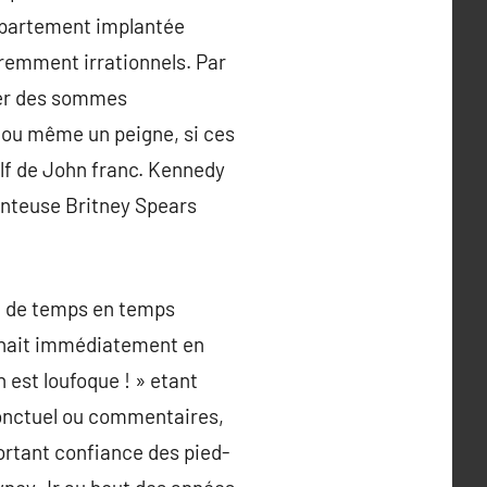
 appartement implantée
aremment irrationnels. Par
nser des sommes
 ou même un peigne, si ces
lf de John franc. Kennedy
anteuse Britney Spears
re de temps en temps
renait immédiatement en
n est loufoque ! » etant
 ponctuel ou commentaires,
ortant confiance des pied-