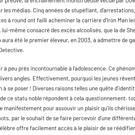
our preuve, la enchaînement monstrueuse vécue par Do
r les médias. Cinq années de stupéfiant, d’arrestation
es à round ont failli acheminer la carrière d’Iron Man l
, lui-même consacré des excès alcoolisés, que la de Sh
n aura été le premier éleveur, en 2003, à admettre de g
Detective.
ir à peu près incontournable à l’adolescence. Ce phéno
divers angles. Effectivement, pourquoi les jeunes rêvent
on à se poser ! Diverses raisons telles une quête d’identi
s de ce statu noble répondent à cela questionnement. tou
re manifestement pour assouvir un plaisir qu’ils chériss
mots, par le souhait de se faire percevoir d’une différent
élèbre offre facilement accès à le plaisir de se réédifi