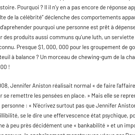
istoire. Pourquoi ? Il il n’y en a pas encore de réponse
ulte de la célébrité” déclenche des comportements app
ile d’aprehender pourquoi une personne est prêt à dépe
r des produits aussi communs qu’une luth, un serviette
 connu. Presque $1, 000, 000 pour les groupement de go
teuil à balance ? Un morceau de chewing-gum de la ch
00 !
08, Jennifer Aniston réalisait normal « de faire l’affai
r se remettre les pensées en place. » Mais elle se rep
me personne : « N’écrivez surtout pas que Jennifer Anisto
illibilité, se le dire une effervescence état psychique,
he à peu près décidément une « bankabilité » et un imp