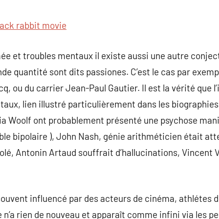
commentaire
lack rabbit movie
ée et troubles mentaux il existe aussi une autre conjec
nde quantité sont dits passiones. C’est le cas par exe
cq, ou du carrier Jean-Paul Gautier. Il est la vérité que 
ux, lien illustré particulièrement dans les biographies d
nia Woolf ont probablement présenté une psychose man
e bipolaire ), John Nash, génie arithméticien était att
oolé, Antonin Artaud souffrait d’hallucinations, Vincent
uvent influencé par des acteurs de cinéma, athlétes d
’a rien de nouveau et apparaît comme infini via les pe