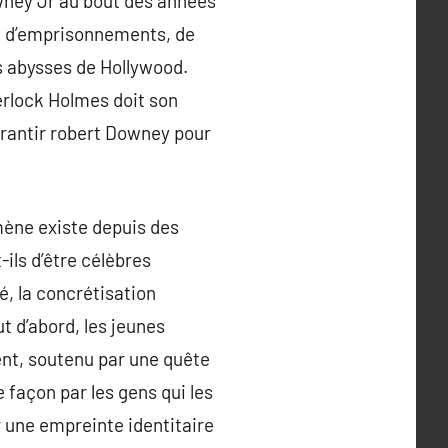
wney Jr au bout des années
s, d’emprisonnements, de
es abysses de Hollywood.
erlock Holmes doit son
arantir robert Downey pour
mène existe depuis des
-ils d’être célèbres
té, la concrétisation
t d’abord, les jeunes
ent, soutenu par une quête
e façon par les gens qui les
er une empreinte identitaire