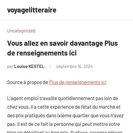
Aller
voyagelitteraire
au
contenu
Uncategorized
Vous allez en savoir davantage Plus
de renseignements ici
par
Louise KESTEL
septembre 16, 2024
Aucun
commentaire
Source à propos de
Plus de renseignements ici
L’agent emploi travaille quotidiennement pas loin de
chez vous, il a cette expérience de l’état du marché et
des prix pratiqués dans ixième quartier que vous n’avez
pas. Il est de ce fait la personne qui peut mettre votre
bien en détaillant au bon prix. Surface, recense pièces,