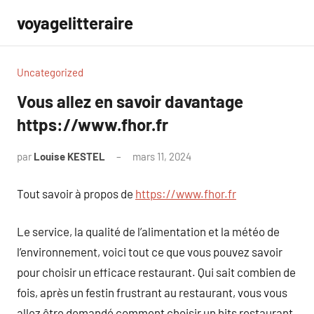
Aller
voyagelitteraire
au
contenu
Uncategorized
Vous allez en savoir davantage
https://www.fhor.fr
par
Louise KESTEL
mars 11, 2024
Aucun
commentaire
Tout savoir à propos de
https://www.fhor.fr
Le service, la qualité de l’alimentation et la météo de
l’environnement, voici tout ce que vous pouvez savoir
pour choisir un efficace restaurant. Qui sait combien de
fois, après un festin frustrant au restaurant, vous vous
allez être demandé comment choisir un hits restaurant.