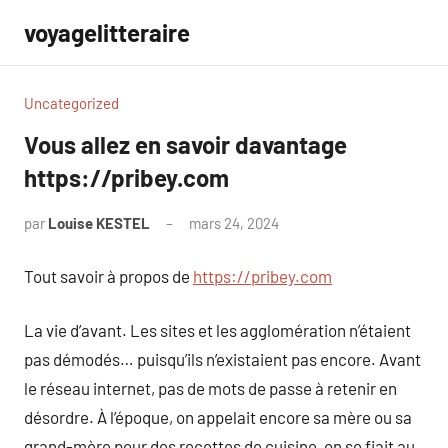
Aller
voyagelitteraire
au
contenu
Uncategorized
Vous allez en savoir davantage
https://pribey.com
par
Louise KESTEL
mars 24, 2024
Aucun
commentaire
Tout savoir à propos de
https://pribey.com
La vie d’avant. Les sites et les agglomération n’étaient
pas démodés… puisqu’ils n’existaient pas encore. Avant
le réseau internet, pas de mots de passe à retenir en
désordre. À l’époque, on appelait encore sa mère ou sa
grand-mère pour des recettes de cuisine, on se fiait au