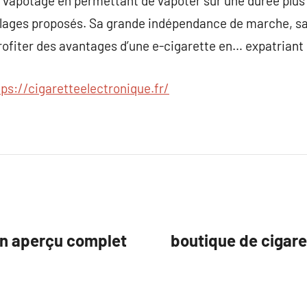
e vapotage en permettant de vapoter sur une durée plus 
églages proposés. Sa grande indépendance de marche, s
ofiter des avantages d’une e-cigarette en… expatriant 
tps://cigaretteelectronique.fr/
Un aperçu complet
boutique de cigare