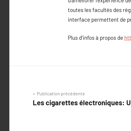
d’améliorer l’expérience d
toutes les facultés des r
interface permettent de pr
Plus d’infos à propos de
ht
Navigation
Publication précédente
Les cigarettes électroniques: 
de
l’article