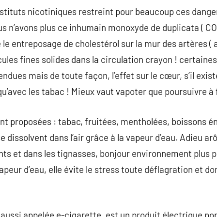
stituts nicotiniques restreint pour beaucoup ces dangers.
s n’avons plus ce inhumain monoxyde de duplicata ( CO 
 le entreposage de cholestérol sur la mur des artères ( a
cules fines solides dans la circulation crayon ! certain
ues mais de toute façon, l’effet sur le cœur, s’il exist
qu’avec les tabac ! Mieux vaut vapoter que poursuivre à 
nt proposées : tabac, fruitées, mentholées, boissons én
e dissolvent dans l’air grâce à la vapeur d’eau. Adieu a
ents et dans les tignasses, bonjour environnement plus p
peur d’eau, elle évite le stress toute déflagration et d
 aussi appelée e-cigarette, est un produit électrique po