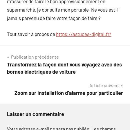
m’assurer de faire le bon approvisionnement en
supermarché, je consulte mon portable. Ne vous est-il
jamais parvenu de faire votre façon de faire ?
Tout savoir à propos de
https://astuces-digital.fr/
Navigation
Publication précédente
Transformez la façon dont vous voyagez avec des
de
bornes électriques de voiture
l’article
Article suivant
Zoom sur installation d’alarme pour particulier
Laisser un commentaire
Votre adresse e-mail ne sera pas publiée.
Les champs