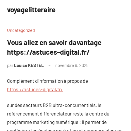
Aller
voyagelitteraire
au
contenu
Uncategorized
Vous allez en savoir davantage
https://astuces-digital.fr/
par
Louise KESTEL
novembre 6, 2025
Aucun
commentaire
Complément d’information à propos de
https://astuces-digital.fr/
sur des secteurs B2B ultra-concurrentiels, le
référencement différenciateur reste la centre du
programme marketing numérique : il permet de
confédérer les équipes marketing et commerciales sur