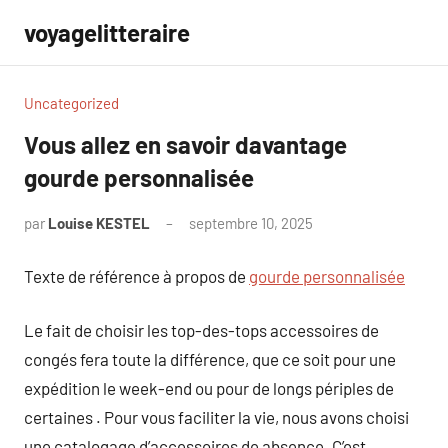
Aller
voyagelitteraire
au
contenu
Uncategorized
Vous allez en savoir davantage
gourde personnalisée
par
Louise KESTEL
septembre 10, 2025
Aucun
commentaire
Texte de référence à propos de
gourde personnalisée
Le fait de choisir les top-des-tops accessoires de
congés fera toute la différence, que ce soit pour une
expédition le week-end ou pour de longs périples de
certaines . Pour vous faciliter la vie, nous avons choisi
une catalogage d’accessoires de absence. C’est