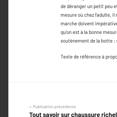
de déranger un petit peu et
mesure où chez l’adulte, il
marche doivent impérativem
qu’on est à la bonne mesure
soutènement de la botte ; s
Texte de référence à prop
Navigation
Publication précédente
Tout savoir sur chaussure rich