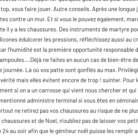
 top, vous faire jouer. Autre conseils. Après une longue
utes contre un mur. Et si vous le pouvez également, ma
te il y a les chaussures. Des instruments de martyre po
icones édulcorer les pressions, réfléchissez aussi au cr
ar l’humidité est la première opportunité responsable 
 ampoules….Déjà ne faites en aucun cas de bien-être d
 journée. Là où vos patte sont gonflés au max. Privilégi
a vérité mais elles évitent encore de trop ! suinter. Pour
ement si on a un carrosse qui vient nous chercher et qu
 mentionné administre terminal si vous êtes en séminai
urtout ne retirez pas vos chaussures au risque de ne plu
e chaussures et de Noel, n’oubliez pas de laisser vos peti
e 24 au soir afin que le géniteur noël puisse les remplir 