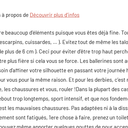
commentaire
 à propos de
Découvrir plus d’infos
e beaucoup d’éléments puisque vous êtes déjà fine. To
, escarpins, cuissardes, … ). Evitez tout de même les tal
 de plus de 6 cm ). Ceci pour éviter d’être trop haut pe
 plus fière si cela vous se force. Les ballerines sont a
soin d’affiner votre silhouette en passant votre journée
r vous pour la même raison. Et pour les derbies, c’est n
e, les chaussures et vous, rouler !Dans la plupart des cas
ebout trop longtemps, sport intensif, et que nos fondem
est les mauvaises chaussures. Pas adaptées ni à la disse
dement sont fatigués, 1ere chose à faire, prenez un toil
 pouvez même apporter quelques gouttes de pour accentu