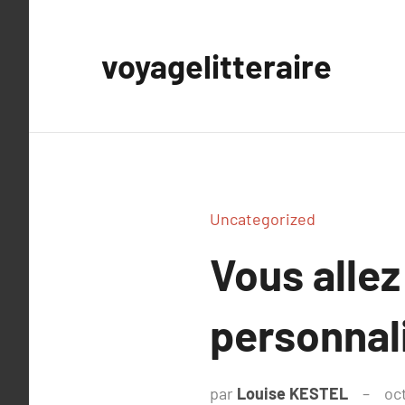
Aller
au
voyagelitteraire
contenu
Uncategorized
Vous alle
personnal
par
Louise KESTEL
oc