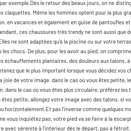
ar exemple.Dès le retour des beaux jours, on ne distingu
les claquettes. Même les hommes optent pour la plus gr
con, en vacances et également en guise de pantoufles 
endant, ces chaussures très trendy ne sont aussi que d
lles ne sont adaptées qu’à la piscine ou sur votre terra
 les chocs. De plus, pour les avoir au pied, on comprime
s échauffements plantaires, des douleurs aux talons, à 
tenez que le plus important lorsque vous décidez vos c
 la joie de votre image. dans le cas où vous êtes petite, 
. dans le cas où vous êtes plus circulaire, préférez les 
s êtes petite, allongez votre image avec des talons. si
 ou horizontalement.Et pas l’inverse comme quelques ma
ne vous inquiétez pas, votre pied va se faire à la escarpi
e avec sérénité à l’intérieur dès le départ, pas à l’étroi