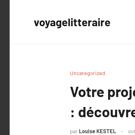
Aller
au
voyagelitteraire
contenu
Uncategorized
Votre proj
: découvre
par
Louise KESTEL
oc