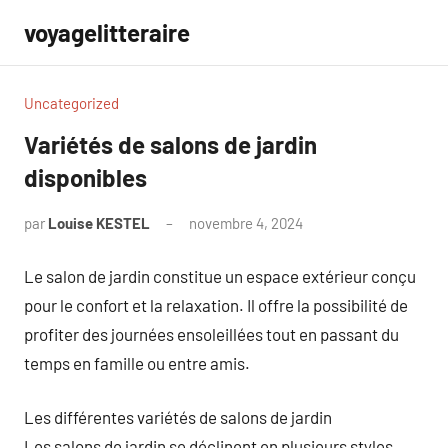
Aller
voyagelitteraire
au
contenu
Uncategorized
Variétés de salons de jardin
disponibles
par
Louise KESTEL
novembre 4, 2024
Aucun
commentaire
Le salon de jardin constitue un espace extérieur conçu
pour le confort et la relaxation. Il offre la possibilité de
profiter des journées ensoleillées tout en passant du
temps en famille ou entre amis.
Les différentes variétés de salons de jardin
Les salons de jardin se déclinent en plusieurs styles,