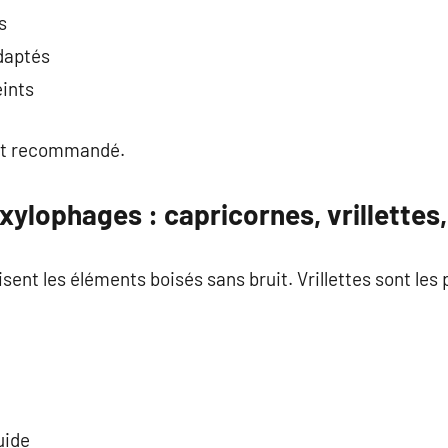
s
adaptés
eints
est recommandé.
xylophages : capricornes, vrillettes,
isent les éléments boisés sans bruit. Vrillettes sont les
uide