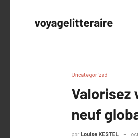
Aller
au
voyagelitteraire
contenu
Uncategorized
Valorisez 
neuf glob
par
Louise KESTEL
oc