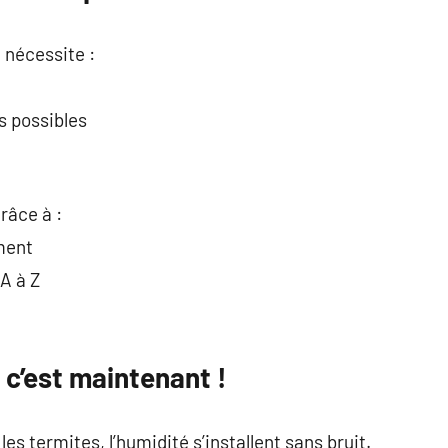
 nécessite :
s possibles
râce à :
ment
A à Z
 c’est maintenant !
les termites, l’humidité s’installent sans bruit.