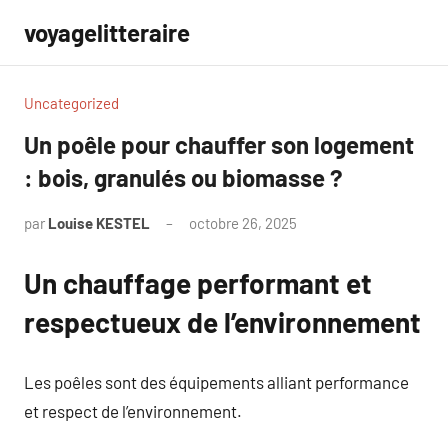
Aller
voyagelitteraire
au
contenu
Uncategorized
Un poêle pour chauffer son logement
: bois, granulés ou biomasse ?
par
Louise KESTEL
octobre 26, 2025
Aucun
commentaire
Un chauffage performant et
respectueux de l’environnement
Les poêles sont des équipements alliant performance
et respect de l’environnement.