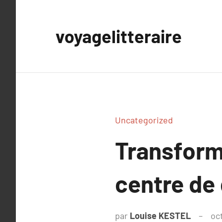
Aller
au
voyagelitteraire
contenu
Uncategorized
Transforme
centre de
par
Louise KESTEL
oc