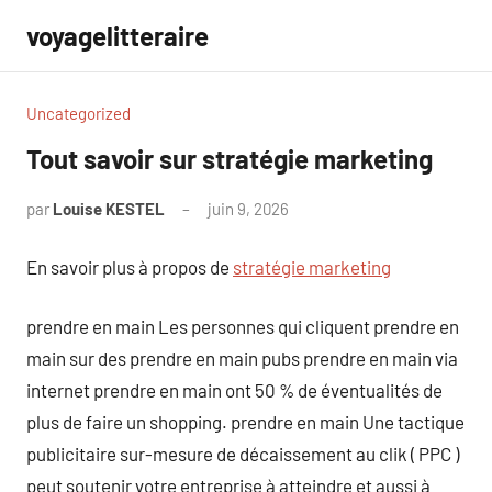
Aller
voyagelitteraire
au
contenu
Uncategorized
Tout savoir sur stratégie marketing
par
Louise KESTEL
juin 9, 2026
Aucun
commentaire
En savoir plus à propos de
stratégie marketing
prendre en main Les personnes qui cliquent prendre en
main sur des prendre en main pubs prendre en main via
internet prendre en main ont 50 % de éventualités de
plus de faire un shopping. prendre en main Une tactique
publicitaire sur-mesure de décaissement au clik ( PPC )
peut soutenir votre entreprise à atteindre et aussi à