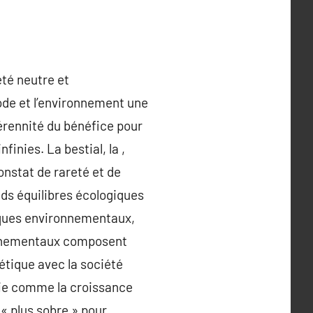
été neutre et
ode et l’environnement une
pérennité du bénéfice pour
inies. La bestial, la ,
constat de rareté et de
nds équilibres écologiques
tiques environnementaux,
ronnementaux composent
étique avec la société
mie comme la croissance
« plus sobre » pour