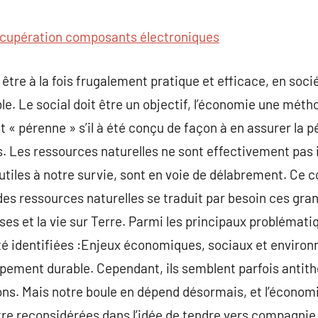
commentaire
cupération composants électroniques
être à la fois frugalement pratique et efficace, en soci
. Le social doit être un objectif, l’économie une méth
t « pérenne » s’il à été conçu de façon à en assurer la 
 Les ressources naturelles ne sont effectivement pas inf
s, utiles à notre survie, sont en voie de délabrement. Ce 
des ressources naturelles se traduit par besoin ces gra
ses et la vie sur Terre. Parmi les principaux probléma
été identifiées :Enjeux économiques, sociaux et envi
ppement durable. Cependant, ils semblent parfois antith
uons. Mais notre boule en dépend désormais, et l’écono
re reconsidérées dans l’idée de tendre vers compagnie 