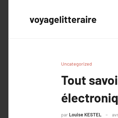
Aller
au
voyagelitteraire
contenu
Uncategorized
Tout savo
électroni
par
Louise KESTEL
avr