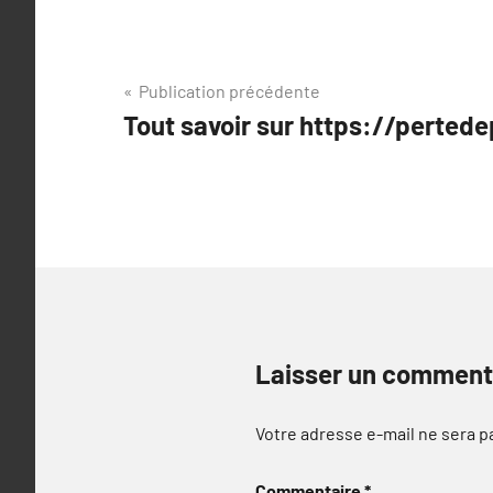
Navigation
Publication précédente
Tout savoir sur https://perte
de
l’article
Laisser un comment
Votre adresse e-mail ne sera p
Commentaire
*