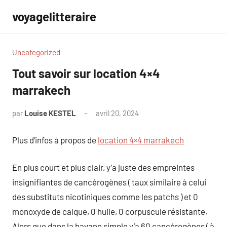
Aller
voyagelitteraire
au
contenu
Uncategorized
Tout savoir sur location 4×4
marrakech
par
Louise KESTEL
avril 20, 2024
Aucun
commentaire
Plus d’infos à propos de
location 4×4 marrakech
En plus court et plus clair, y’a juste des empreintes
insignifiantes de cancérogènes ( taux similaire à celui
des substituts nicotiniques comme les patchs ) et 0
monoxyde de calque, 0 huile, 0 corpuscule résistante.
Alors que dans la havane simple y’a 60 cancérogènes ( à