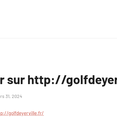
r sur http://golfdeyer
rs 31, 2024
Aucun
commentaire
p://golfdeyerville.fr/