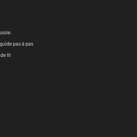
ussie.
 guide pas à pas
e lit