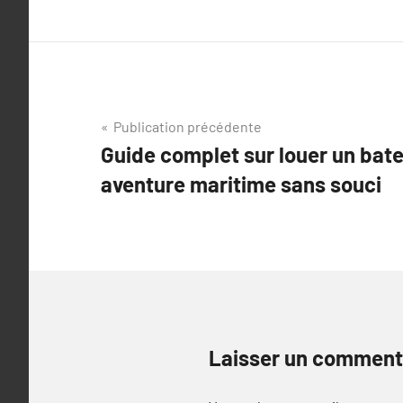
Navigation
Publication précédente
Guide complet sur louer un bat
de
aventure maritime sans souci
l’article
Laisser un comment