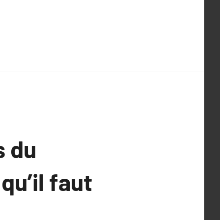
s du
u’il faut