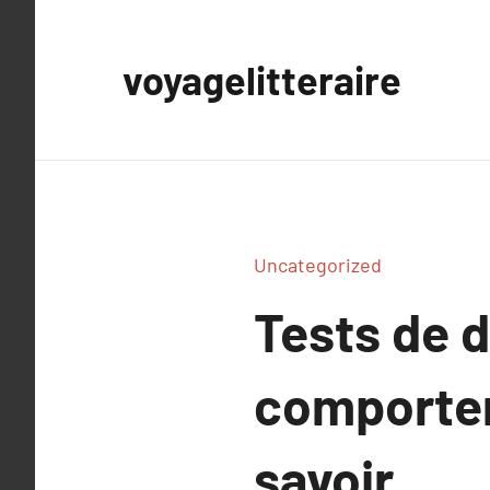
Aller
au
voyagelitteraire
contenu
Uncategorized
Tests de 
comporteme
savoir