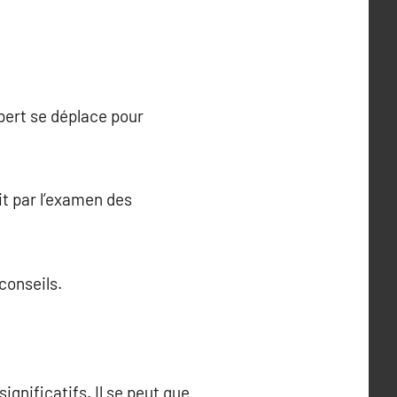
xpert se déplace pour
it par l’examen des
conseils.
gnificatifs. Il se peut que