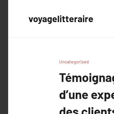
Aller
au
voyagelitteraire
contenu
Uncategorized
Témoignag
d’une expe
des client