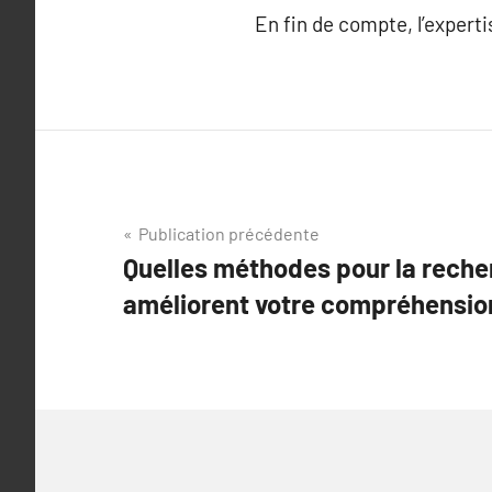
En fin de compte, l’experti
Navigation
Publication précédente
Quelles méthodes pour la rech
de
améliorent votre compréhension
l’article