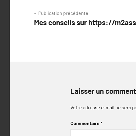
Navigation
Publication précédente
Mes conseils sur https://m2assi
de
l’article
Laisser un comment
Votre adresse e-mail ne sera p
Commentaire
*