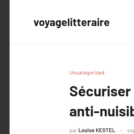
Aller
au
voyagelitteraire
contenu
Uncategorized
Sécuriser
anti-nuisi
par
Louise KESTEL
se