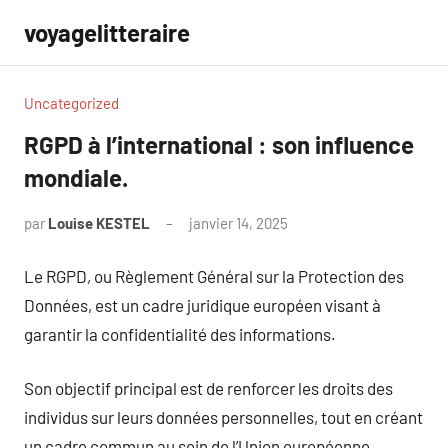
Aller
voyagelitteraire
au
contenu
Uncategorized
RGPD à l’international : son influence
mondiale.
par
Louise KESTEL
janvier 14, 2025
Aucun
commentaire
Le RGPD, ou Règlement Général sur la Protection des
Données, est un cadre juridique européen visant à
garantir la confidentialité des informations.
Son objectif principal est de renforcer les droits des
individus sur leurs données personnelles, tout en créant
un cadre commun au sein de l’Union européenne.