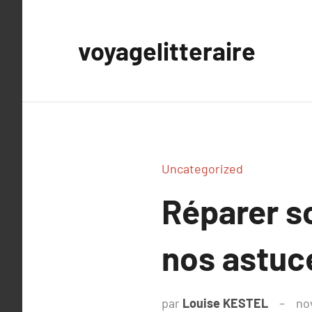
Aller
au
voyagelitteraire
contenu
Uncategorized
Réparer so
nos astuc
par
Louise KESTEL
no