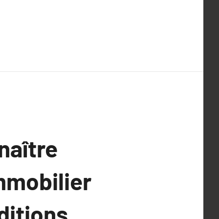
naître
mmobilier
ditions