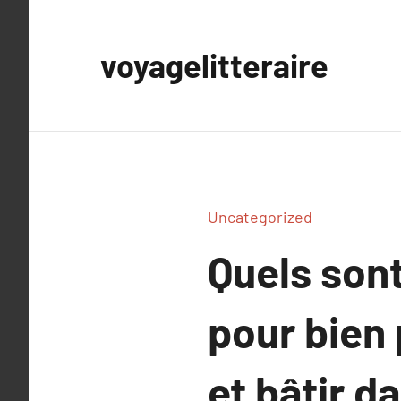
Aller
au
voyagelitteraire
contenu
Uncategorized
Quels sont
pour bien 
et bâtir d