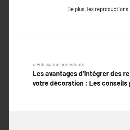
De plus, les reproductions
Navigation
Publication précédente
Les avantages d’intégrer des r
de
votre décoration : Les conseils
l’article