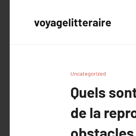
Aller
au
voyagelitteraire
contenu
Uncategorized
Quels sont
de la repr
obstacles