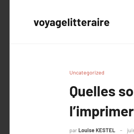
Aller
au
voyagelitteraire
contenu
Uncategorized
Quelles s
l’imprimer
par
Louise KESTEL
ju