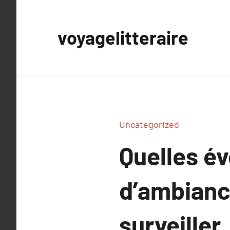
Aller
au
voyagelitteraire
contenu
Uncategorized
Quelles év
d’ambianc
surveiller.