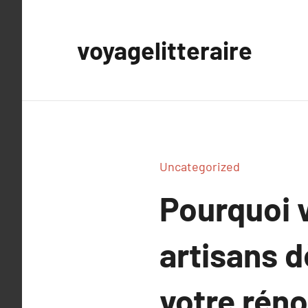
Aller
au
voyagelitteraire
contenu
Uncategorized
Pourquoi v
artisans d
votre rén