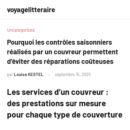
Aller
voyagelitteraire
au
contenu
Uncategorized
Pourquoi les contrôles saisonniers
réalisés par un couvreur permettent
d’éviter des réparations coûteuses
par
Louise KESTEL
septembre 15, 2025
Aucun
commentaire
Les services d’un couvreur :
des prestations sur mesure
pour chaque type de couverture