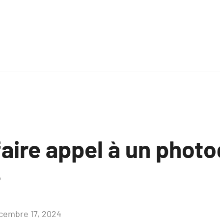
faire appel à un phot
?
cembre 17, 2024
Aucun