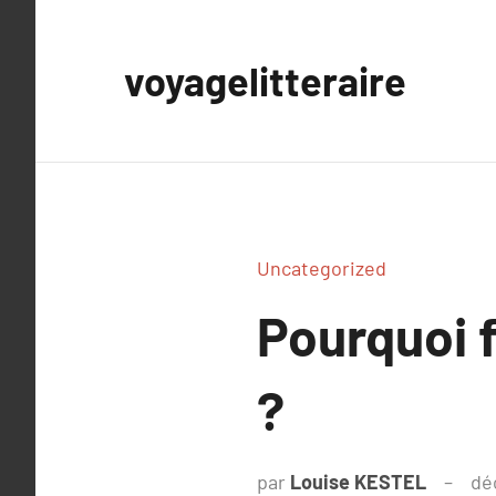
Aller
au
voyagelitteraire
contenu
Uncategorized
Pourquoi f
?
par
Louise KESTEL
dé