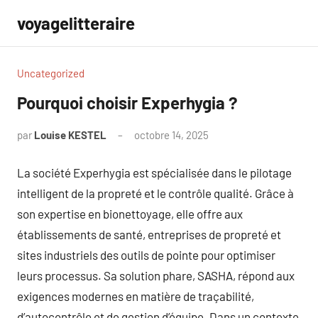
Aller
voyagelitteraire
au
contenu
Uncategorized
Pourquoi choisir Experhygia ?
par
Louise KESTEL
octobre 14, 2025
Aucun
commentaire
La société Experhygia est spécialisée dans le pilotage
intelligent de la propreté et le contrôle qualité. Grâce à
son expertise en bionettoyage, elle offre aux
établissements de santé, entreprises de propreté et
sites industriels des outils de pointe pour optimiser
leurs processus. Sa solution phare, SASHA, répond aux
exigences modernes en matière de traçabilité,
d’autocontrôle et de gestion d’équipe. Dans un contexte