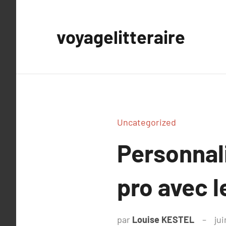
Aller
au
voyagelitteraire
contenu
Uncategorized
Personnal
pro avec l
par
Louise KESTEL
ju