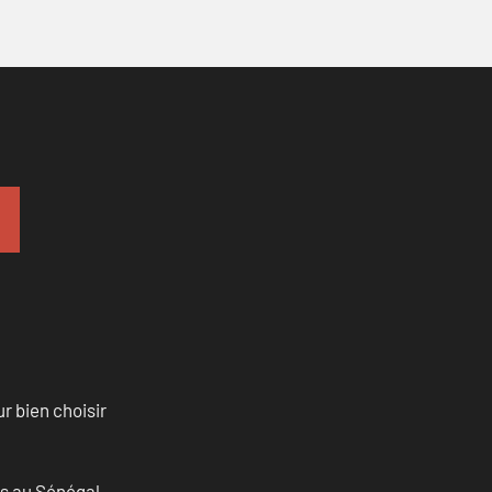
r bien choisir
as au Sénégal